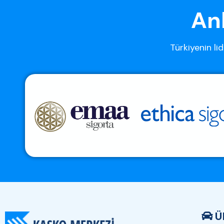
Anl
Türkiyenin lid
Ü