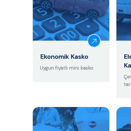
Ekonomik Kasko
El
Ka
Uygun fiyatlı mini kasko
Çev
tar