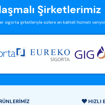
aşmalı Şirketlerimiz
er sigorta şirketleriyle sizlere en kaliteli hizmeti veriyo
RÜNLERİMİZ
HIZLI 