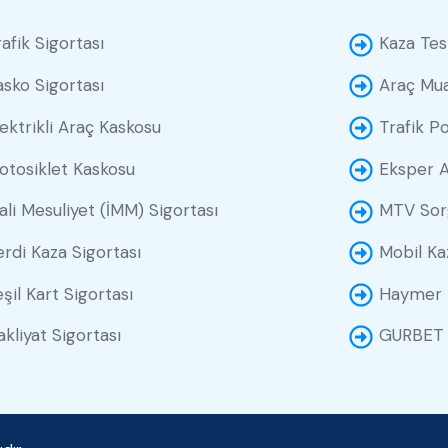
rafik Sigortası
Kaza Tes
asko Sigortası
Araç Mu
lektrikli Araç Kaskosu
Trafik Po
otosiklet Kaskosu
Eksper 
ali Mesuliyet (İMM) Sigortası
MTV Sor
erdi Kaza Sigortası
Mobil Ka
eşil Kart Sigortası
Haymer 
akliyat Sigortası
GURBET