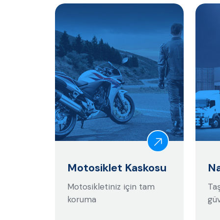
Motosiklet Kaskosu
Na
Motosikletiniz için tam
Taş
koruma
güv