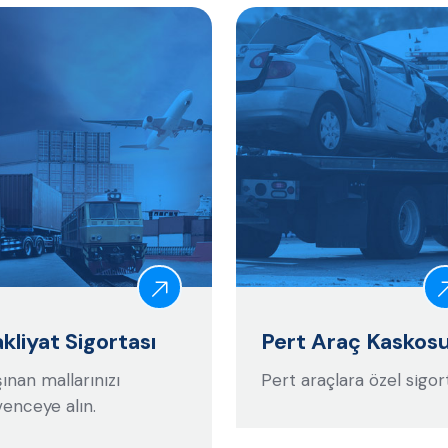
kliyat Sigortası
Pert Araç Kaskos
ınan mallarınızı
Pert araçlara özel sigor
enceye alın.