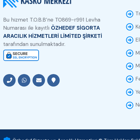
T
Bu hizmet T.O.B.B’ne T0869-r991 Levha
K
Numarası ile kayıtlı
ÖZHEDEF SİGORTA
ARACILIK HİZMETLERİ LİMİTED ŞİRKETİ
E
tarafından sunulmaktadır.
M
M
F
Y
N